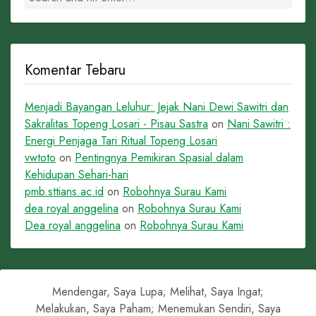
Komentar Tebaru
Menjadi Bayangan Leluhur: Jejak Nani Dewi Sawitri dan
Sakralitas Topeng Losari - Pisau Sastra
on
Nani Sawitri :
Energi Penjaga Tari Ritual Topeng Losari
vwtoto
on
Pentingnya Pemikiran Spasial dalam
Kehidupan Sehari-hari
pmb.sttians.ac.id
on
Robohnya Surau Kami
dea royal anggelina
on
Robohnya Surau Kami
Dea royal anggelina
on
Robohnya Surau Kami
Mendengar, Saya Lupa; Melihat, Saya Ingat;
Melakukan, Saya Paham; Menemukan Sendiri, Saya