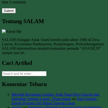
time I comment.
Tentang SALAM
SALAM (Sanggar Anak Alam) berdiri pada tahun 1988 di Desa
Lawen, Kecamatan Pandanarum, Banjarnegara, Perkembangannya
SALAM metemorfosa menjadi komunitas pemuda “ANANE29”
sampai saat ini.
Cari Artikel
Komentar Tebaru
Menjadi Bayangan Leluhur: Jejak Nani Dewi Sawitri dan
Sakralitas Topeng Losari - Pisau Sastra
on
Nani Sawitri :
Energi Penjaga Tari Ritual Topeng Losari
vwtoto
on
Pentingnya Pemikiran Spasial dalam Kehidupan