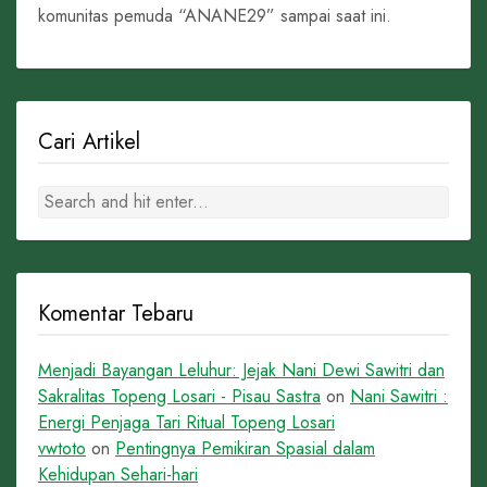
komunitas pemuda “ANANE29” sampai saat ini.
Cari Artikel
Komentar Tebaru
Menjadi Bayangan Leluhur: Jejak Nani Dewi Sawitri dan
Sakralitas Topeng Losari - Pisau Sastra
on
Nani Sawitri :
Energi Penjaga Tari Ritual Topeng Losari
vwtoto
on
Pentingnya Pemikiran Spasial dalam
Kehidupan Sehari-hari