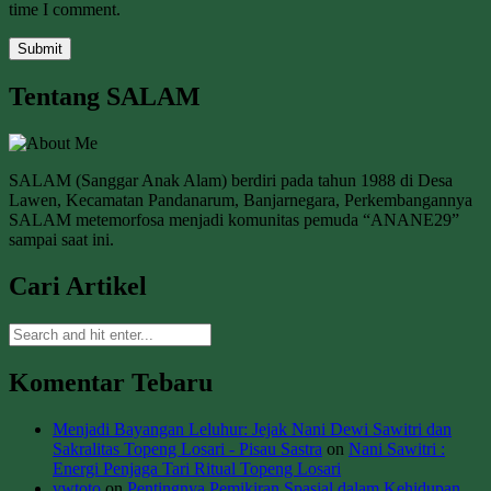
time I comment.
Tentang SALAM
SALAM (Sanggar Anak Alam) berdiri pada tahun 1988 di Desa
Lawen, Kecamatan Pandanarum, Banjarnegara, Perkembangannya
SALAM metemorfosa menjadi komunitas pemuda “ANANE29”
sampai saat ini.
Cari Artikel
Komentar Tebaru
Menjadi Bayangan Leluhur: Jejak Nani Dewi Sawitri dan
Sakralitas Topeng Losari - Pisau Sastra
on
Nani Sawitri :
Energi Penjaga Tari Ritual Topeng Losari
vwtoto
on
Pentingnya Pemikiran Spasial dalam Kehidupan