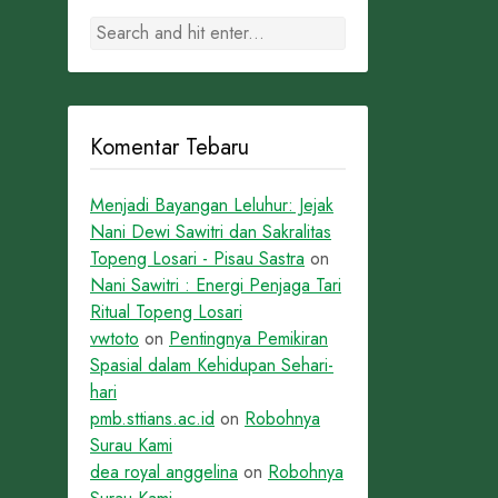
Komentar Tebaru
Menjadi Bayangan Leluhur: Jejak
Nani Dewi Sawitri dan Sakralitas
Topeng Losari - Pisau Sastra
on
Nani Sawitri : Energi Penjaga Tari
Ritual Topeng Losari
vwtoto
on
Pentingnya Pemikiran
Spasial dalam Kehidupan Sehari-
hari
pmb.sttians.ac.id
on
Robohnya
Surau Kami
dea royal anggelina
on
Robohnya