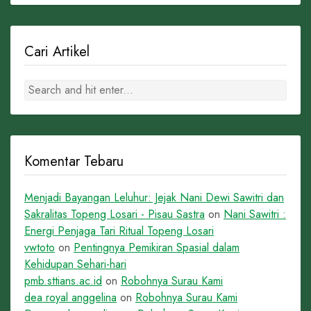
Cari Artikel
Komentar Tebaru
Menjadi Bayangan Leluhur: Jejak Nani Dewi Sawitri dan
Sakralitas Topeng Losari - Pisau Sastra
on
Nani Sawitri :
Energi Penjaga Tari Ritual Topeng Losari
vwtoto
on
Pentingnya Pemikiran Spasial dalam
Kehidupan Sehari-hari
pmb.sttians.ac.id
on
Robohnya Surau Kami
dea royal anggelina
on
Robohnya Surau Kami