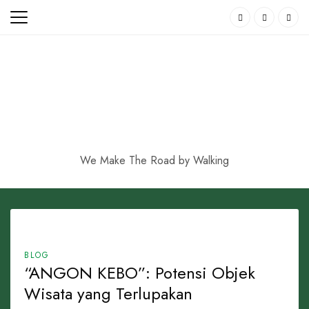
Skip
to
content
We Make The Road by Walking
BLOG
“ANGON KEBO”: Potensi Objek
Wisata yang Terlupakan