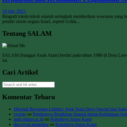
19 July 2023
Biografi tokoh-tokoh sejarah seringkali memberikan wawasan yang be
pendiri zionis negara Israel, seperti Golda...
Tentang SALAM
SALAM (Sanggar Anak Alam) berdiri pada tahun 1988 di Desa La
ini.
Cari Artikel
Komentar Tebaru
Menjadi Bayangan Leluhur: Jejak Nani Dewi Sawitri dan Sakral
vwtoto
on
Pentingnya Pemikiran Spasial dalam Kehidupan Seha
pmb.sttians.ac.id
on
Robohnya Surau Kami
dea royal anggelina
on
Robohnya Surau Kami