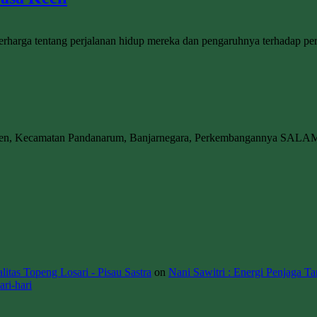
rharga tentang perjalanan hidup mereka dan pengaruhnya terhadap peri
wen, Kecamatan Pandanarum, Banjarnegara, Perkembangannya SALA
itas Topeng Losari - Pisau Sastra
on
Nani Sawitri : Energi Penjaga Ta
ri-hari