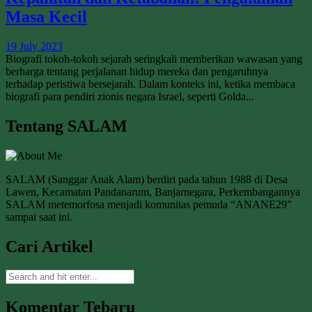
Masa Kecil
19 July 2023
Biografi tokoh-tokoh sejarah seringkali memberikan wawasan yang
berharga tentang perjalanan hidup mereka dan pengaruhnya
terhadap peristiwa bersejarah. Dalam konteks ini, ketika membaca
biografi para pendiri zionis negara Israel, seperti Golda...
Tentang SALAM
SALAM (Sanggar Anak Alam) berdiri pada tahun 1988 di Desa
Lawen, Kecamatan Pandanarum, Banjarnegara, Perkembangannya
SALAM metemorfosa menjadi komunitas pemuda “ANANE29”
sampai saat ini.
Cari Artikel
Komentar Tebaru