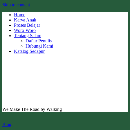
Skip to content
Home
Karya Anak
Proses Belajar
Woro-Woro
Tentang Salam
Daftar Penulis
Hubungi Kami
Katalog Sedapur
We Make The Road by Walking
Blog