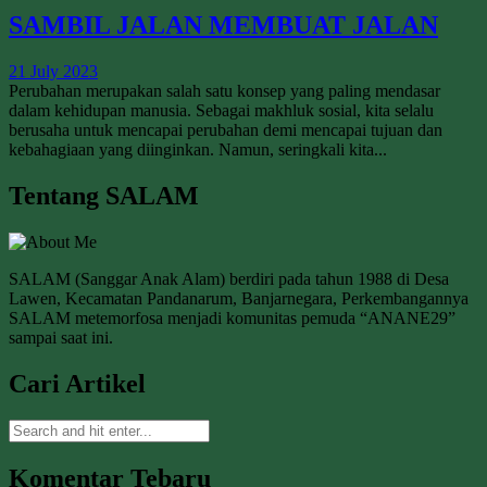
SAMBIL JALAN MEMBUAT JALAN
21 July 2023
Perubahan merupakan salah satu konsep yang paling mendasar
dalam kehidupan manusia. Sebagai makhluk sosial, kita selalu
berusaha untuk mencapai perubahan demi mencapai tujuan dan
kebahagiaan yang diinginkan. Namun, seringkali kita...
Tentang SALAM
SALAM (Sanggar Anak Alam) berdiri pada tahun 1988 di Desa
Lawen, Kecamatan Pandanarum, Banjarnegara, Perkembangannya
SALAM metemorfosa menjadi komunitas pemuda “ANANE29”
sampai saat ini.
Cari Artikel
Komentar Tebaru