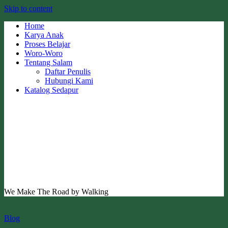
Skip to content
Home
Karya Anak
Proses Belajar
Woro-Woro
Tentang Salam
Daftar Penulis
Hubungi Kami
Katalog Sedapur
We Make The Road by Walking
Blog