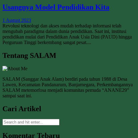
Usangnya Model Pendidikan Kita
1 August 2023
Revolusi teknologi dan akses mudah terhadap informasi telah
mengubah paradigma dalam dunia pendidikan. Saat ini, institusi
pendidikan mulai dari Pendidikan Anak Usia Dini (PAUD) hingga
Perguruan Tinggi berkembang sangat pesat....
Tentang SALAM
SALAM (Sanggar Anak Alam) berdiri pada tahun 1988 di Desa
Lawen, Kecamatan Pandanarum, Banjarnegara, Perkembangannya
SALAM metemorfosa menjadi komunitas pemuda “ANANE29”
sampai saat ini.
Cari Artikel
Komentar Tebaru