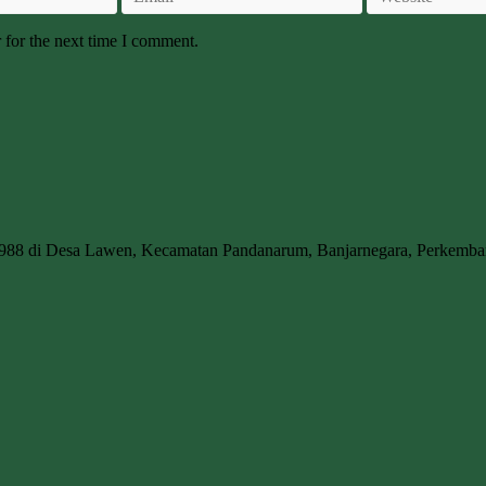
 for the next time I comment.
1988 di Desa Lawen, Kecamatan Pandanarum, Banjarnegara, Perkem