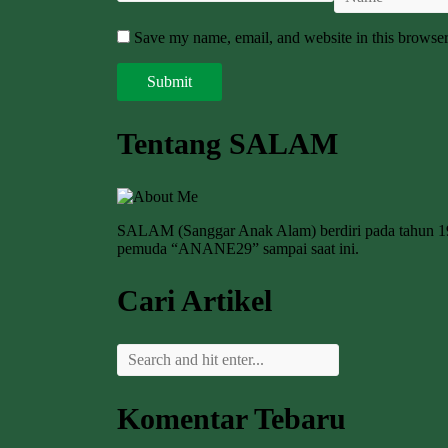
Save my name, email, and website in this browser
Tentang SALAM
SALAM (Sanggar Anak Alam) berdiri pada tahun 
pemuda “ANANE29” sampai saat ini.
Cari Artikel
Komentar Tebaru