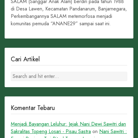
SALAM (Sanggar Anak Alam) berdiri pada tahun 1988
di Desa Lawen, Kecamatan Pandanarum, Banjarnegara,
Perkembangannya SALAM metemorfosa menjadi
komunitas pemuda “ANANE29” sampai saat ini.
Cari Artikel
Komentar Tebaru
Menjadi Bayangan Leluhur: Jejak Nani Dewi Sawitri dan
Sakralitas Topeng Losari - Pisau Sastra
on
Nani Sawitri :