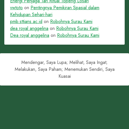
Energi Penjaga Tari Ritual Topeng Losari
vwtoto
on
Pentingnya Pemikiran Spasial dalam
Kehidupan Sehari-hari
pmb.sttians.ac.id
on
Robohnya Surau Kami
dea royal anggelina
on
Robohnya Surau Kami
Dea royal anggelina
on
Robohnya Surau Kami
Mendengar, Saya Lupa; Melihat, Saya Ingat;
Melakukan, Saya Paham; Menemukan Sendiri, Saya
Kuasai