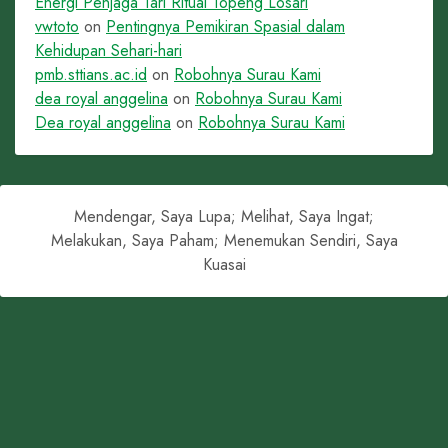
Energi Penjaga Tari Ritual Topeng Losari
vwtoto
on
Pentingnya Pemikiran Spasial dalam
Kehidupan Sehari-hari
pmb.sttians.ac.id
on
Robohnya Surau Kami
dea royal anggelina
on
Robohnya Surau Kami
Dea royal anggelina
on
Robohnya Surau Kami
Mendengar, Saya Lupa; Melihat, Saya Ingat;
Melakukan, Saya Paham; Menemukan Sendiri, Saya
Kuasai