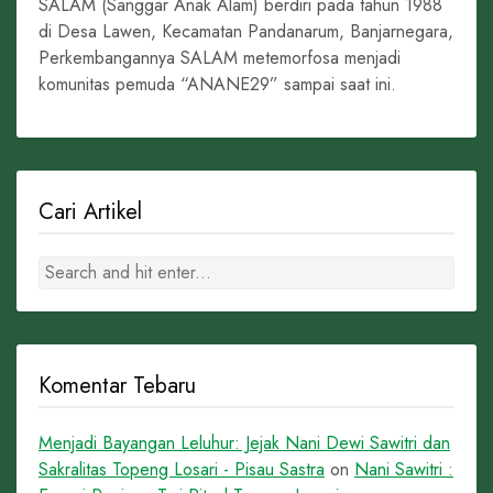
SALAM (Sanggar Anak Alam) berdiri pada tahun 1988
di Desa Lawen, Kecamatan Pandanarum, Banjarnegara,
Perkembangannya SALAM metemorfosa menjadi
komunitas pemuda “ANANE29” sampai saat ini.
Cari Artikel
Komentar Tebaru
Menjadi Bayangan Leluhur: Jejak Nani Dewi Sawitri dan
Sakralitas Topeng Losari - Pisau Sastra
on
Nani Sawitri :