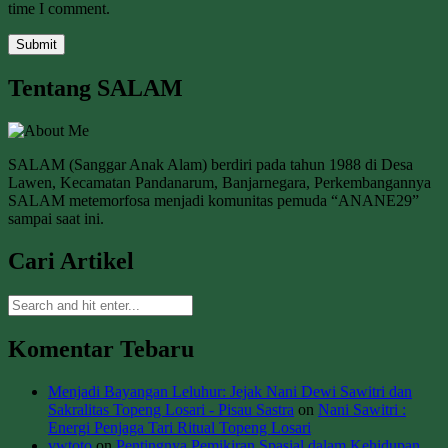
time I comment.
Tentang SALAM
SALAM (Sanggar Anak Alam) berdiri pada tahun 1988 di Desa
Lawen, Kecamatan Pandanarum, Banjarnegara, Perkembangannya
SALAM metemorfosa menjadi komunitas pemuda “ANANE29”
sampai saat ini.
Cari Artikel
Komentar Tebaru
Menjadi Bayangan Leluhur: Jejak Nani Dewi Sawitri dan
Sakralitas Topeng Losari - Pisau Sastra
on
Nani Sawitri :
Energi Penjaga Tari Ritual Topeng Losari
vwtoto
on
Pentingnya Pemikiran Spasial dalam Kehidupan