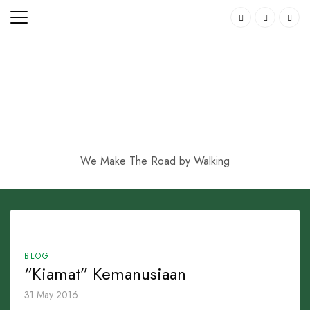
Skip
to
content
We Make The Road by Walking
BLOG
“Kiamat” Kemanusiaan
31 May 2016