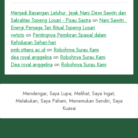
Menjadi Bayangan Leluhur: Jejak Nani Dewi Sawitri dan
Sakralitas Topeng Losari - Pisau Sastra
on
Nani Sawitri :
Energi Penjaga Tari Ritual Topeng Losari
vwtoto
on
Pentingnya Pemikiran Spasial dalam
Kehidupan Sehari-hari
pmb.sttians.ac.id
on
Robohnya Surau Kami
dea royal anggelina
on
Robohnya Surau Kami
Dea royal anggelina
on
Robohnya Surau Kami
Mendengar, Saya Lupa; Melihat, Saya Ingat;
Melakukan, Saya Paham; Menemukan Sendiri, Saya
Kuasai