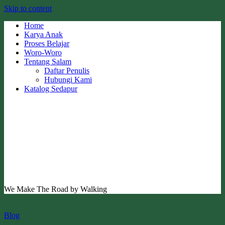
Skip to content
Home
Karya Anak
Proses Belajar
Woro-Woro
Tentang Salam
Daftar Penulis
Hubungi Kami
Katalog Sedapur
We Make The Road by Walking
Blog