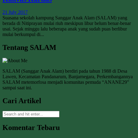
21 July 2017
Suasana sekolah kampung Sanggar Anak Alam (SALAM) yang
berada di Nitiprayan mulai riuh meskipun libur belum benar-benar
usai. Sejak minggu lalu beberapa anak yang sudah puas berlibur
mulai berkumpul di...
Tentang SALAM
SALAM (Sanggar Anak Alam) berdiri pada tahun 1988 di Desa
Lawen, Kecamatan Pandanarum, Banjarnegara, Perkembangannya
SALAM metemorfosa menjadi komunitas pemuda “ANANE29”
sampai saat ini.
Cari Artikel
Komentar Tebaru