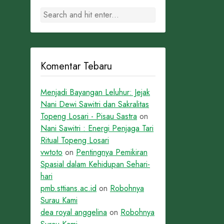
Komentar Tebaru
Menjadi Bayangan Leluhur: Jejak
Nani Dewi Sawitri dan Sakralitas
Topeng Losari - Pisau Sastra
on
Nani Sawitri : Energi Penjaga Tari
Ritual Topeng Losari
vwtoto
on
Pentingnya Pemikiran
Spasial dalam Kehidupan Sehari-
hari
pmb.sttians.ac.id
on
Robohnya
Surau Kami
dea royal anggelina
on
Robohnya