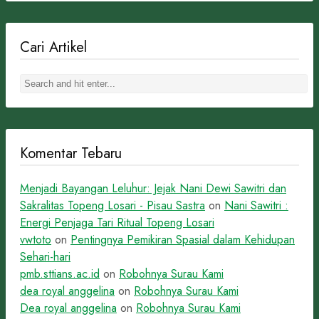
Cari Artikel
Komentar Tebaru
Menjadi Bayangan Leluhur: Jejak Nani Dewi Sawitri dan
Sakralitas Topeng Losari - Pisau Sastra
on
Nani Sawitri :
Energi Penjaga Tari Ritual Topeng Losari
vwtoto
on
Pentingnya Pemikiran Spasial dalam Kehidupan
Sehari-hari
pmb.sttians.ac.id
on
Robohnya Surau Kami
dea royal anggelina
on
Robohnya Surau Kami
Dea royal anggelina
on
Robohnya Surau Kami