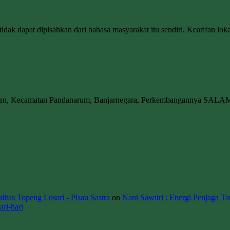
dak dapat dipisahkan dari bahasa masyarakat itu sendiri. Kearifan loka
wen, Kecamatan Pandanarum, Banjarnegara, Perkembangannya SALA
itas Topeng Losari - Pisau Sastra
on
Nani Sawitri : Energi Penjaga Ta
ri-hari