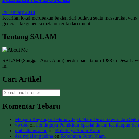
29 January 2018
Kearifan lokal merupakan bagian dari budaya suatu masyarakat yang ti
generasi ke generasi melalui cerita dari mulut...
Tentang SALAM
SALAM (Sanggar Anak Alam) berdiri pada tahun 1988 di Desa La
ini.
Cari Artikel
Komentar Tebaru
Menjadi Bayangan Leluhur: Jejak Nani Dewi Sawitri dan Sakral
vwtoto
on
Pentingnya Pemikiran Spasial dalam Kehidupan Seha
pmb.sttians.ac.id
on
Robohnya Surau Kami
dea royal anggelina
on
Robohnya Surau Kami