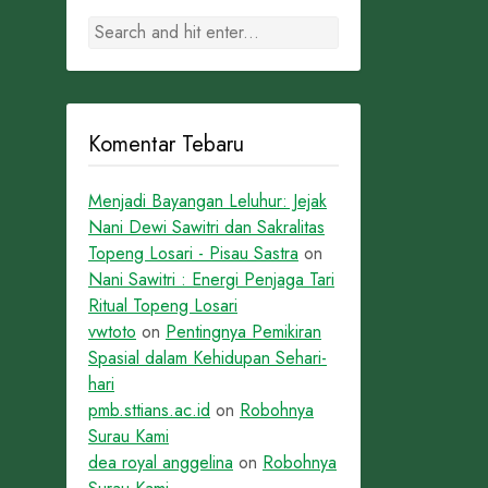
Komentar Tebaru
Menjadi Bayangan Leluhur: Jejak
Nani Dewi Sawitri dan Sakralitas
Topeng Losari - Pisau Sastra
on
Nani Sawitri : Energi Penjaga Tari
Ritual Topeng Losari
vwtoto
on
Pentingnya Pemikiran
Spasial dalam Kehidupan Sehari-
hari
pmb.sttians.ac.id
on
Robohnya
Surau Kami
dea royal anggelina
on
Robohnya