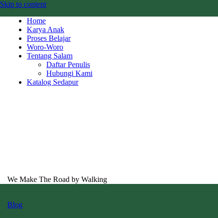
Skip to content
Home
Karya Anak
Proses Belajar
Woro-Woro
Tentang Salam
Daftar Penulis
Hubungi Kami
Katalog Sedapur
We Make The Road by Walking
Blog