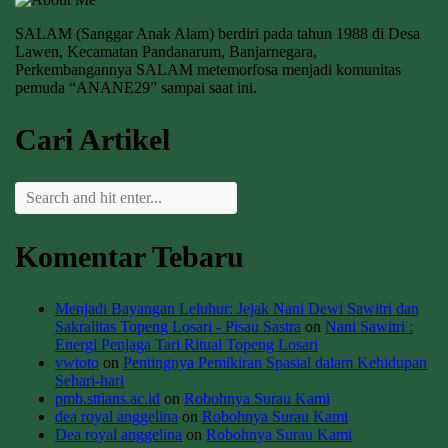
SALAM (Sanggar Anak Alam) berdiri pada tahun 1988 di Desa
Lawen, Kecamatan Pandanarum, Banjarnegara,
Perkembangannya SALAM metemorfosa menjadi komunitas
pemuda “ANANE29” sampai saat ini.
Cari Artikel
Komentar Tebaru
Menjadi Bayangan Leluhur: Jejak Nani Dewi Sawitri dan
Sakralitas Topeng Losari - Pisau Sastra
on
Nani Sawitri :
Energi Penjaga Tari Ritual Topeng Losari
vwtoto
on
Pentingnya Pemikiran Spasial dalam Kehidupan
Sehari-hari
pmb.sttians.ac.id
on
Robohnya Surau Kami
dea royal anggelina
on
Robohnya Surau Kami
Dea royal anggelina
on
Robohnya Surau Kami