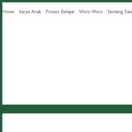
Skip
Home
Karya Anak
Proses Belajar
Woro-Woro
Tentang Sal
to
content