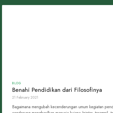
BLOG
Benahi Pendidikan dari Filosofinya
21 February 2021
Bagaimana mengubah kecenderungan umum kegiatan pendid
cenderung menghasilkan manusia kujana (pintar, terampil, tet