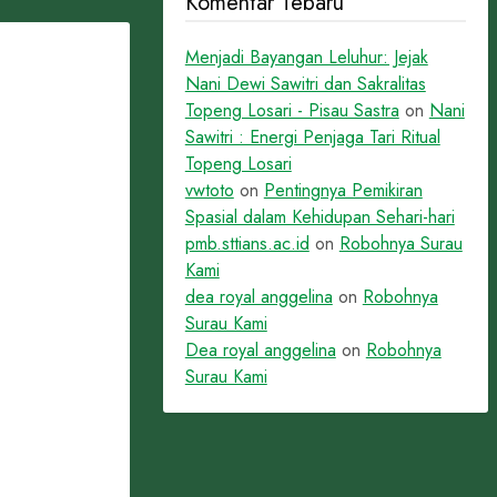
Komentar Tebaru
Menjadi Bayangan Leluhur: Jejak
Nani Dewi Sawitri dan Sakralitas
Topeng Losari - Pisau Sastra
on
Nani
Sawitri : Energi Penjaga Tari Ritual
Topeng Losari
vwtoto
on
Pentingnya Pemikiran
Spasial dalam Kehidupan Sehari-hari
pmb.sttians.ac.id
on
Robohnya Surau
Kami
dea royal anggelina
on
Robohnya
Surau Kami
Dea royal anggelina
on
Robohnya
Surau Kami