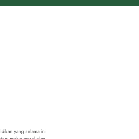
ikan yang selama ini
api miskin moral alias