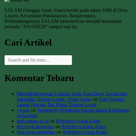
SALAM (Sanggar Anak Alam) berdiri pada tahun 1988 di Desa
Lawen, Kecamatan Pandanarum, Banjarnegara,
Perkembangannya SALAM metemorfosa menjadi komunitas
pemuda “ANANE29” sampai saat ini.
Cari Artikel
Komentar Tebaru
Menjadi Bayangan Leluhur: Jejak Nani Dewi Sawitri dan
Sakralitas Topeng Losari - Pisau Sastra
on
Nani Sawitri :
Energi Penjaga Tari Ritual Topeng Losari
vwtoto
on
Pentingnya Pemikiran Spasial dalam Kehidupan
Sehari-hari
pmb.sttians.ac.id
on
Robohnya Surau Kami
dea royal anggelina
on
Robohnya Surau Kami
Dea royal anggelina
on
Robohnya Surau Kami