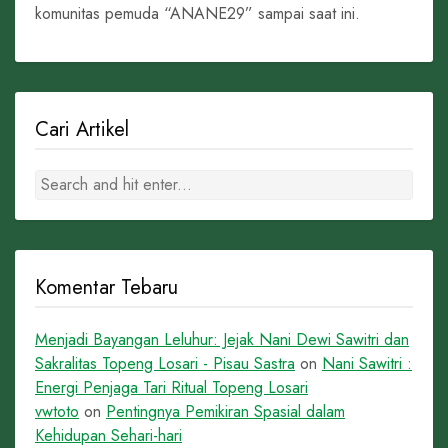
komunitas pemuda “ANANE29” sampai saat ini.
Cari Artikel
Komentar Tebaru
Menjadi Bayangan Leluhur: Jejak Nani Dewi Sawitri dan
Sakralitas Topeng Losari - Pisau Sastra
on
Nani Sawitri :
Energi Penjaga Tari Ritual Topeng Losari
vwtoto
on
Pentingnya Pemikiran Spasial dalam
Kehidupan Sehari-hari