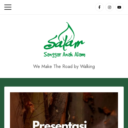
Skip
to
content
We Make The Road by Walking