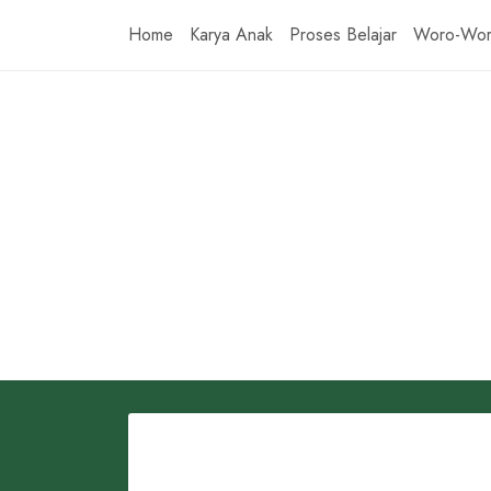
Skip
Home
Karya Anak
Proses Belajar
Woro-Wo
to
content