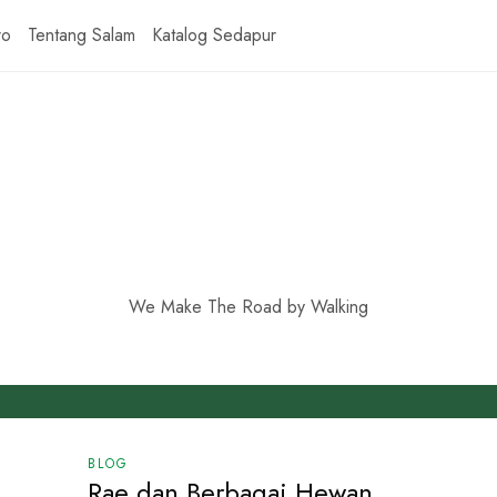
ro
Tentang Salam
Katalog Sedapur
We Make The Road by Walking
BLOG
Rae dan Berbagai Hewan