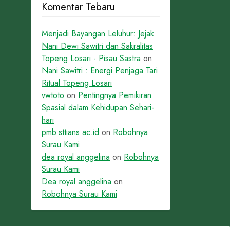
Komentar Tebaru
Menjadi Bayangan Leluhur: Jejak
Nani Dewi Sawitri dan Sakralitas
Topeng Losari - Pisau Sastra
on
Nani Sawitri : Energi Penjaga Tari
Ritual Topeng Losari
vwtoto
on
Pentingnya Pemikiran
Spasial dalam Kehidupan Sehari-
hari
pmb.sttians.ac.id
on
Robohnya
Surau Kami
dea royal anggelina
on
Robohnya
Surau Kami
Dea royal anggelina
on
Robohnya Surau Kami