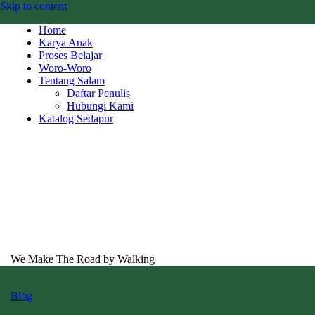
Skip to content
Home
Karya Anak
Proses Belajar
Woro-Woro
Tentang Salam
Daftar Penulis
Hubungi Kami
Katalog Sedapur
We Make The Road by Walking
Blog