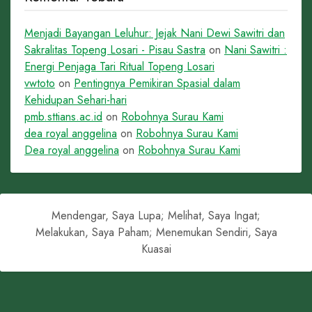
Menjadi Bayangan Leluhur: Jejak Nani Dewi Sawitri dan
Sakralitas Topeng Losari - Pisau Sastra
on
Nani Sawitri :
Energi Penjaga Tari Ritual Topeng Losari
vwtoto
on
Pentingnya Pemikiran Spasial dalam
Kehidupan Sehari-hari
pmb.sttians.ac.id
on
Robohnya Surau Kami
dea royal anggelina
on
Robohnya Surau Kami
Dea royal anggelina
on
Robohnya Surau Kami
Mendengar, Saya Lupa; Melihat, Saya Ingat;
Melakukan, Saya Paham; Menemukan Sendiri, Saya
Kuasai