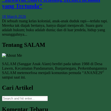
yang Tertunda”
18 March 2026
Di sebuah ruang kelas kolonial, anak-anak duduk rapi—terlalu rapi.
Mereka tak diajak bertanya, hanya diajari menjawab. Suara guru
adalah hukum; buku adalah dunia; dan di luar jendela, hidup yang
sesungguhnya...
Tentang SALAM
SALAM (Sanggar Anak Alam) berdiri pada tahun 1988 di Desa
Lawen, Kecamatan Pandanarum, Banjarnegara, Perkembangannya
SALAM metemorfosa menjadi komunitas pemuda “ANANE29”
sampai saat ini.
Cari Artikel
Komentar Tebaru