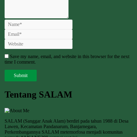
Save my name, email, and website in this browser for the next
time I comment.
Tentang SALAM
SALAM (Sanggar Anak Alam) berdiri pada tahun 1988 di Desa
Lawen, Kecamatan Pandanarum, Banjarnegara,
Perkembangannya SALAM metemorfosa menjadi komunitas