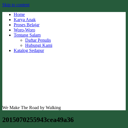
Skip to content
Home
Karya Anak
Proses Belajar
Woro-Woro
Tentang Salam
Daftar Penulis
Hubungi Kami
Katalog Sedapur
We Make The Road by Walking
2015070255943cea49a36