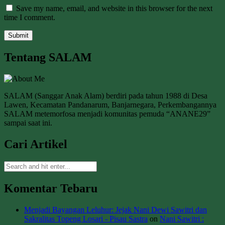
Save my name, email, and website in this browser for the next
time I comment.
Tentang SALAM
SALAM (Sanggar Anak Alam) berdiri pada tahun 1988 di Desa
Lawen, Kecamatan Pandanarum, Banjarnegara, Perkembangannya
SALAM metemorfosa menjadi komunitas pemuda “ANANE29”
sampai saat ini.
Cari Artikel
Komentar Tebaru
Menjadi Bayangan Leluhur: Jejak Nani Dewi Sawitri dan
Sakralitas Topeng Losari - Pisau Sastra
on
Nani Sawitri :