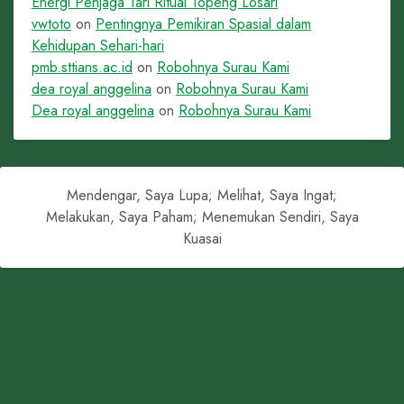
Energi Penjaga Tari Ritual Topeng Losari
vwtoto
on
Pentingnya Pemikiran Spasial dalam
Kehidupan Sehari-hari
pmb.sttians.ac.id
on
Robohnya Surau Kami
dea royal anggelina
on
Robohnya Surau Kami
Dea royal anggelina
on
Robohnya Surau Kami
Mendengar, Saya Lupa; Melihat, Saya Ingat;
Melakukan, Saya Paham; Menemukan Sendiri, Saya
Kuasai