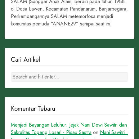
SALAM (Sanggar Anak Alam) berdiri pada tahun 1988
di Desa Lawen, Kecamatan Pandanarum, Banjarnegara,
Perkembangannya SALAM metemorfosa menjadi
komunitas pemuda “ANANE29” sampai saat ini.
Cari Artikel
Komentar Tebaru
Menjadi Bayangan Leluhur: Jejak Nani Dewi Sawitri dan
Sakralitas Topeng Losari - Pisau Sastra
on
Nani Sawitri :