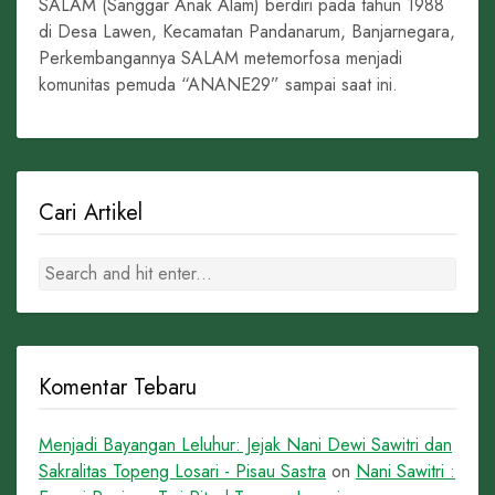
SALAM (Sanggar Anak Alam) berdiri pada tahun 1988
di Desa Lawen, Kecamatan Pandanarum, Banjarnegara,
Perkembangannya SALAM metemorfosa menjadi
komunitas pemuda “ANANE29” sampai saat ini.
Cari Artikel
Komentar Tebaru
Menjadi Bayangan Leluhur: Jejak Nani Dewi Sawitri dan
Sakralitas Topeng Losari - Pisau Sastra
on
Nani Sawitri :