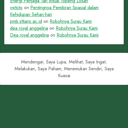
Energi Penjaga Tari Ritual Topeng Losari
vwtoto
on
Pentingnya Pemikiran Spasial dalam
Kehidupan Sehari-hari
pmb.sttians.ac.id
on
Robohnya Surau Kami
dea royal anggelina
on
Robohnya Surau Kami
Dea royal anggelina
on
Robohnya Surau Kami
Mendengar, Saya Lupa; Melihat, Saya Ingat;
Melakukan, Saya Paham; Menemukan Sendiri, Saya
Kuasai