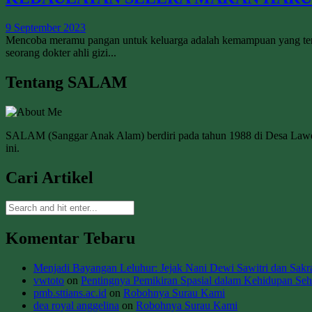
9 September 2023
Mencoba meramu pangan untuk keluarga adalah kemampuan yang ternyat
seorang dokter ahli gizi...
Tentang SALAM
SALAM (Sanggar Anak Alam) berdiri pada tahun 1988 di Desa La
ini.
Cari Artikel
Komentar Tebaru
Menjadi Bayangan Leluhur: Jejak Nani Dewi Sawitri dan Sakral
vwtoto
on
Pentingnya Pemikiran Spasial dalam Kehidupan Seha
pmb.sttians.ac.id
on
Robohnya Surau Kami
dea royal anggelina
on
Robohnya Surau Kami