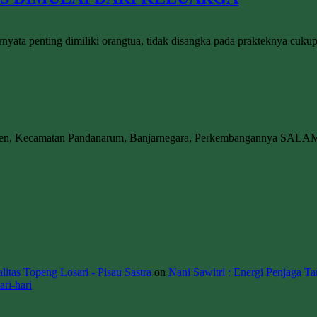
a penting dimiliki orangtua, tidak disangka pada prakteknya cukup m
wen, Kecamatan Pandanarum, Banjarnegara, Perkembangannya SALA
itas Topeng Losari - Pisau Sastra
on
Nani Sawitri : Energi Penjaga Ta
ri-hari