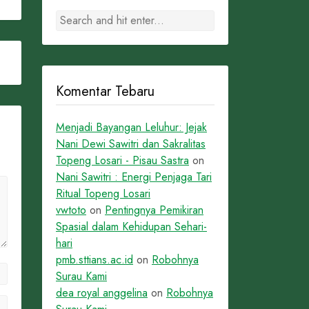
Komentar Tebaru
Menjadi Bayangan Leluhur: Jejak
Nani Dewi Sawitri dan Sakralitas
Topeng Losari - Pisau Sastra
on
Nani Sawitri : Energi Penjaga Tari
Ritual Topeng Losari
vwtoto
on
Pentingnya Pemikiran
Spasial dalam Kehidupan Sehari-
hari
pmb.sttians.ac.id
on
Robohnya
Surau Kami
dea royal anggelina
on
Robohnya