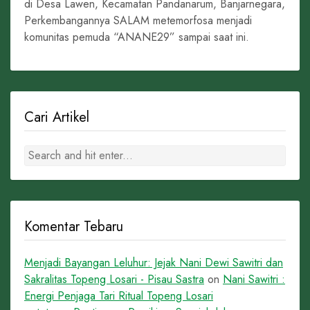
di Desa Lawen, Kecamatan Pandanarum, Banjarnegara,
Perkembangannya SALAM metemorfosa menjadi
komunitas pemuda “ANANE29” sampai saat ini.
Cari Artikel
Komentar Tebaru
Menjadi Bayangan Leluhur: Jejak Nani Dewi Sawitri dan
Sakralitas Topeng Losari - Pisau Sastra
on
Nani Sawitri :
Energi Penjaga Tari Ritual Topeng Losari