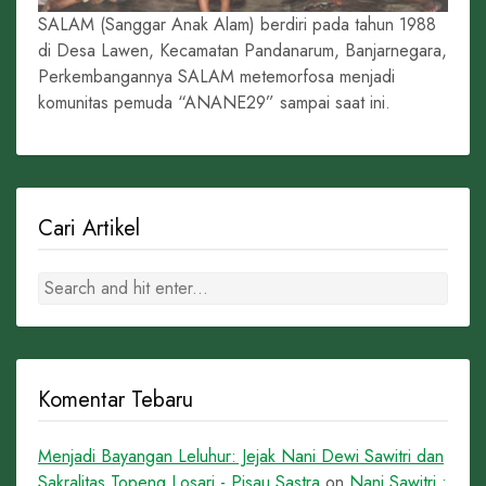
SALAM (Sanggar Anak Alam) berdiri pada tahun 1988
di Desa Lawen, Kecamatan Pandanarum, Banjarnegara,
Perkembangannya SALAM metemorfosa menjadi
komunitas pemuda “ANANE29” sampai saat ini.
Cari Artikel
Komentar Tebaru
Menjadi Bayangan Leluhur: Jejak Nani Dewi Sawitri dan
Sakralitas Topeng Losari - Pisau Sastra
on
Nani Sawitri :