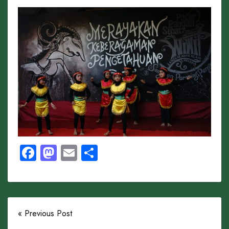
Facebook
Mastodon
Email
Share
« Previous Post