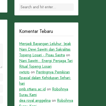
Komentar Tebaru
Menjadi Bayangan Leluhur: Jejak
Nani Dewi Sawitri dan Sakralitas
Topeng Losari - Pisau Sastra
on
Nani Sawitri : Energi Penjaga Tari
Ritual Topeng Losari
vwtoto
on
Pentingnya Pemikiran
Spasial dalam Kehidupan Sehari-
hari
pmb.sttians.ac.id
on
Robohnya
Surau Kami
dea royal anggelina
on
Robohnya