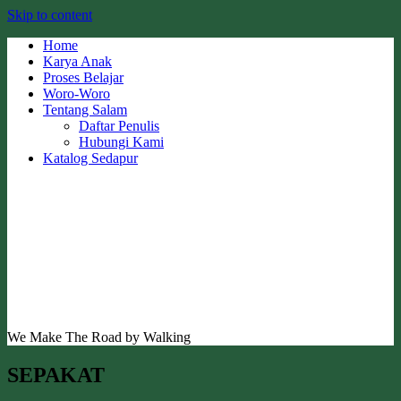
Skip to content
Home
Karya Anak
Proses Belajar
Woro-Woro
Tentang Salam
Daftar Penulis
Hubungi Kami
Katalog Sedapur
We Make The Road by Walking
SEPAKAT