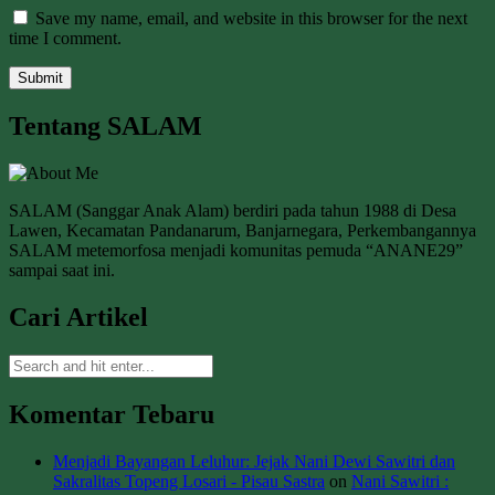
Save my name, email, and website in this browser for the next
time I comment.
Tentang SALAM
SALAM (Sanggar Anak Alam) berdiri pada tahun 1988 di Desa
Lawen, Kecamatan Pandanarum, Banjarnegara, Perkembangannya
SALAM metemorfosa menjadi komunitas pemuda “ANANE29”
sampai saat ini.
Cari Artikel
Komentar Tebaru
Menjadi Bayangan Leluhur: Jejak Nani Dewi Sawitri dan
Sakralitas Topeng Losari - Pisau Sastra
on
Nani Sawitri :