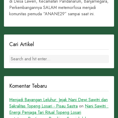
di Desa Lawen, Kecamatan Pandanarum, Banjarnegara,
Perkembangannya SALAM metemorfosa menjadi
komunitas pemuda “ANANE29” sampai saat ini.
Cari Artikel
Komentar Tebaru
Menjadi Bayangan Leluhur: Jejak Nani Dewi Sawitri dan
Sakralitas Topeng Losari - Pisau Sastra
on
Nani Sawitri :
Energi Penjaga Tari Ritual Topeng Losari