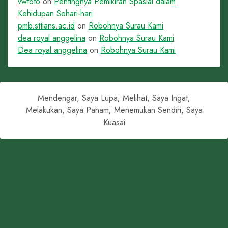
vwtoto
on
Pentingnya Pemikiran Spasial dalam
Kehidupan Sehari-hari
pmb.sttians.ac.id
on
Robohnya Surau Kami
dea royal anggelina
on
Robohnya Surau Kami
Dea royal anggelina
on
Robohnya Surau Kami
Mendengar, Saya Lupa; Melihat, Saya Ingat;
Melakukan, Saya Paham; Menemukan Sendiri, Saya
Kuasai