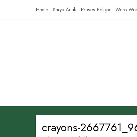
Skip
Home
Karya Anak
Proses Belajar
Woro-Wo
to
content
crayons-2667761_