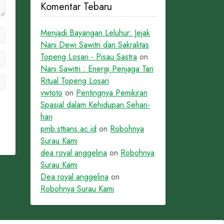
Komentar Tebaru
Menjadi Bayangan Leluhur: Jejak
Nani Dewi Sawitri dan Sakralitas
Topeng Losari - Pisau Sastra
on
Nani Sawitri : Energi Penjaga Tari
Ritual Topeng Losari
vwtoto
on
Pentingnya Pemikiran
Spasial dalam Kehidupan Sehari-
hari
pmb.sttians.ac.id
on
Robohnya
Surau Kami
dea royal anggelina
on
Robohnya
Surau Kami
Dea royal anggelina
on
Robohnya Surau Kami