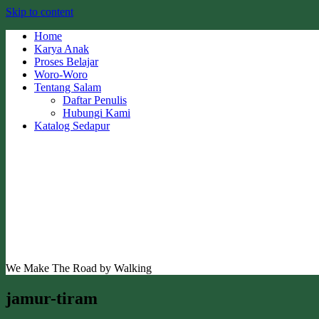
Skip to content
Home
Karya Anak
Proses Belajar
Woro-Woro
Tentang Salam
Daftar Penulis
Hubungi Kami
Katalog Sedapur
We Make The Road by Walking
jamur-tiram