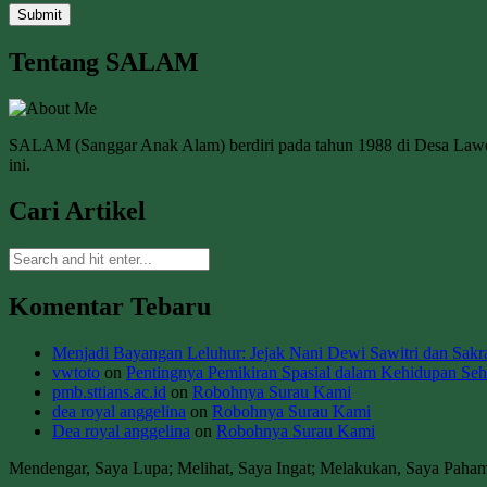
Tentang SALAM
SALAM (Sanggar Anak Alam) berdiri pada tahun 1988 di Desa La
ini.
Cari Artikel
Komentar Tebaru
Menjadi Bayangan Leluhur: Jejak Nani Dewi Sawitri dan Sakral
vwtoto
on
Pentingnya Pemikiran Spasial dalam Kehidupan Seha
pmb.sttians.ac.id
on
Robohnya Surau Kami
dea royal anggelina
on
Robohnya Surau Kami
Dea royal anggelina
on
Robohnya Surau Kami
Mendengar, Saya Lupa; Melihat, Saya Ingat; Melakukan, Saya Paha