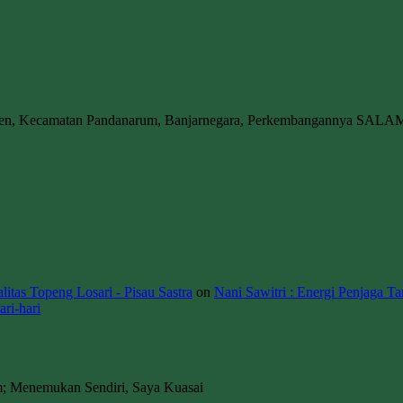
wen, Kecamatan Pandanarum, Banjarnegara, Perkembangannya SALA
itas Topeng Losari - Pisau Sastra
on
Nani Sawitri : Energi Penjaga Ta
ri-hari
m; Menemukan Sendiri, Saya Kuasai