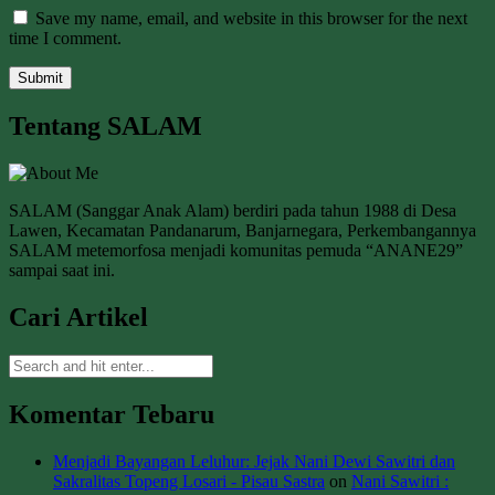
Save my name, email, and website in this browser for the next
time I comment.
Tentang SALAM
SALAM (Sanggar Anak Alam) berdiri pada tahun 1988 di Desa
Lawen, Kecamatan Pandanarum, Banjarnegara, Perkembangannya
SALAM metemorfosa menjadi komunitas pemuda “ANANE29”
sampai saat ini.
Cari Artikel
Komentar Tebaru
Menjadi Bayangan Leluhur: Jejak Nani Dewi Sawitri dan
Sakralitas Topeng Losari - Pisau Sastra
on
Nani Sawitri :