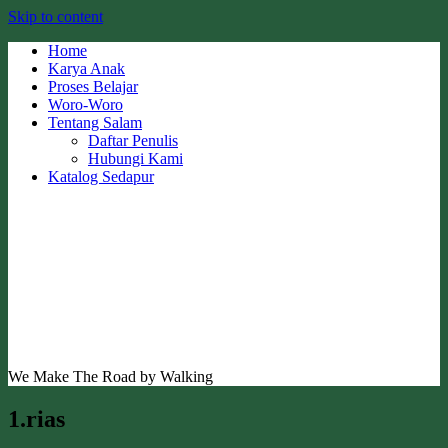
Skip to content
Home
Karya Anak
Proses Belajar
Woro-Woro
Tentang Salam
Daftar Penulis
Hubungi Kami
Katalog Sedapur
We Make The Road by Walking
1.rias