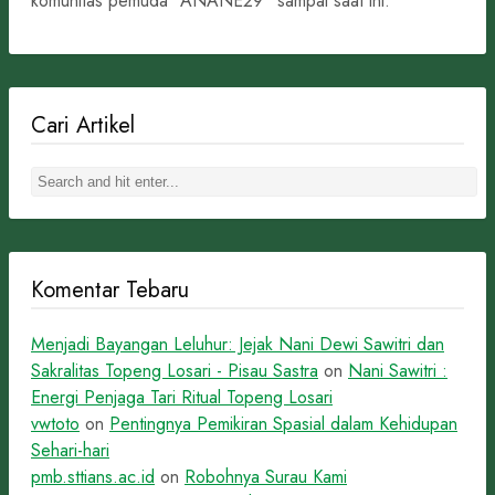
komunitas pemuda “ANANE29” sampai saat ini.
Cari Artikel
Komentar Tebaru
Menjadi Bayangan Leluhur: Jejak Nani Dewi Sawitri dan
Sakralitas Topeng Losari - Pisau Sastra
on
Nani Sawitri :
Energi Penjaga Tari Ritual Topeng Losari
vwtoto
on
Pentingnya Pemikiran Spasial dalam Kehidupan
Sehari-hari
pmb.sttians.ac.id
on
Robohnya Surau Kami