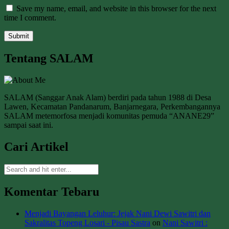
Save my name, email, and website in this browser for the next
time I comment.
Tentang SALAM
SALAM (Sanggar Anak Alam) berdiri pada tahun 1988 di Desa
Lawen, Kecamatan Pandanarum, Banjarnegara, Perkembangannya
SALAM metemorfosa menjadi komunitas pemuda “ANANE29”
sampai saat ini.
Cari Artikel
Komentar Tebaru
Menjadi Bayangan Leluhur: Jejak Nani Dewi Sawitri dan
Sakralitas Topeng Losari - Pisau Sastra
on
Nani Sawitri :