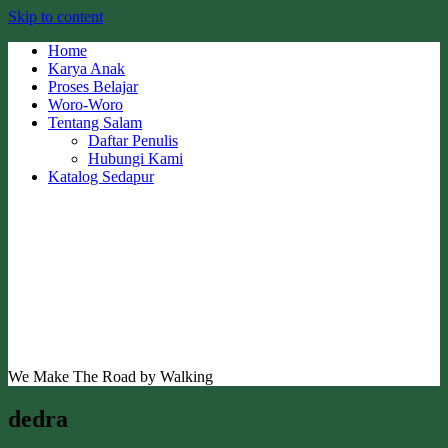
Skip to content
Home
Karya Anak
Proses Belajar
Woro-Woro
Tentang Salam
Daftar Penulis
Hubungi Kami
Katalog Sedapur
We Make The Road by Walking
dedra