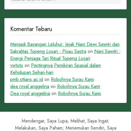
Komentar Tebaru
Menjadi Bayangan Leluhur: Jejak Nani Dewi Sawitri dan
Sakralitas Topeng Losari - Pisau Sastra
on
Nani Sawitri :
Energi Penjaga Tari Ritual Topeng Losari
vwtoto
on
Pentingnya Pemikiran Spasial dalam
Kehidupan Sehari-hari
pmb.sttians.ac.id
on
Robohnya Surau Kami
dea royal anggelina
on
Robohnya Surau Kami
Dea royal anggelina
on
Robohnya Surau Kami
Mendengar, Saya Lupa; Melihat, Saya Ingat;
Melakukan, Saya Paham; Menemukan Sendiri, Saya