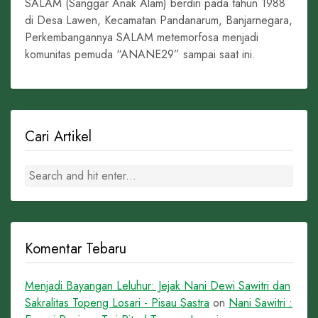
SALAM (Sanggar Anak Alam) berdiri pada tahun 1988
di Desa Lawen, Kecamatan Pandanarum, Banjarnegara,
Perkembangannya SALAM metemorfosa menjadi
komunitas pemuda “ANANE29” sampai saat ini.
Cari Artikel
Komentar Tebaru
Menjadi Bayangan Leluhur: Jejak Nani Dewi Sawitri dan
Sakralitas Topeng Losari - Pisau Sastra
on
Nani Sawitri :