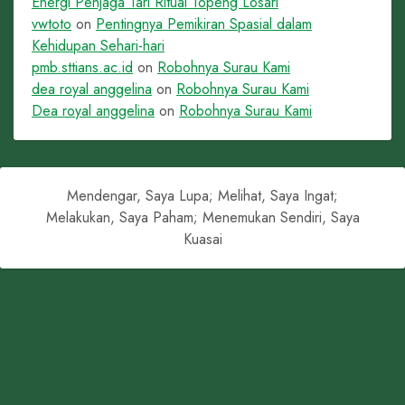
Energi Penjaga Tari Ritual Topeng Losari
vwtoto
on
Pentingnya Pemikiran Spasial dalam
Kehidupan Sehari-hari
pmb.sttians.ac.id
on
Robohnya Surau Kami
dea royal anggelina
on
Robohnya Surau Kami
Dea royal anggelina
on
Robohnya Surau Kami
Mendengar, Saya Lupa; Melihat, Saya Ingat;
Melakukan, Saya Paham; Menemukan Sendiri, Saya
Kuasai