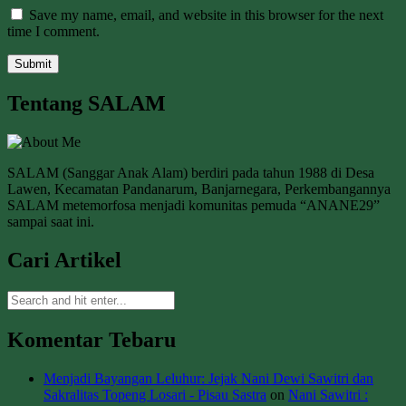
Save my name, email, and website in this browser for the next
time I comment.
Tentang SALAM
SALAM (Sanggar Anak Alam) berdiri pada tahun 1988 di Desa
Lawen, Kecamatan Pandanarum, Banjarnegara, Perkembangannya
SALAM metemorfosa menjadi komunitas pemuda “ANANE29”
sampai saat ini.
Cari Artikel
Komentar Tebaru
Menjadi Bayangan Leluhur: Jejak Nani Dewi Sawitri dan
Sakralitas Topeng Losari - Pisau Sastra
on
Nani Sawitri :