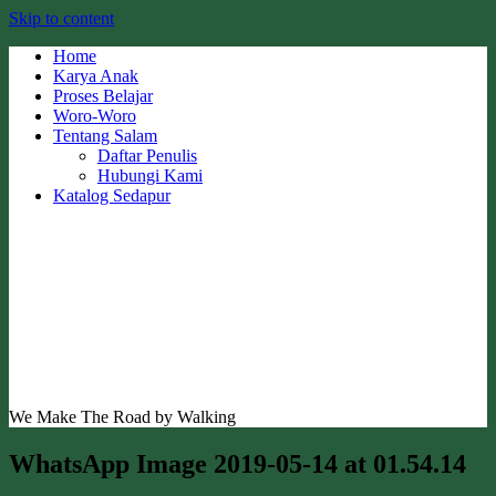
Skip to content
Home
Karya Anak
Proses Belajar
Woro-Woro
Tentang Salam
Daftar Penulis
Hubungi Kami
Katalog Sedapur
We Make The Road by Walking
WhatsApp Image 2019-05-14 at 01.54.14