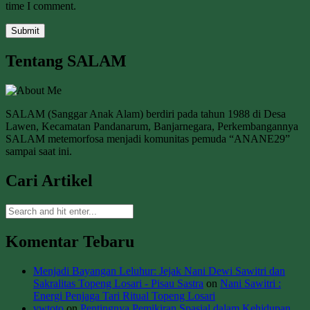
time I comment.
Tentang SALAM
SALAM (Sanggar Anak Alam) berdiri pada tahun 1988 di Desa
Lawen, Kecamatan Pandanarum, Banjarnegara, Perkembangannya
SALAM metemorfosa menjadi komunitas pemuda “ANANE29”
sampai saat ini.
Cari Artikel
Komentar Tebaru
Menjadi Bayangan Leluhur: Jejak Nani Dewi Sawitri dan
Sakralitas Topeng Losari - Pisau Sastra
on
Nani Sawitri :
Energi Penjaga Tari Ritual Topeng Losari
vwtoto
on
Pentingnya Pemikiran Spasial dalam Kehidupan