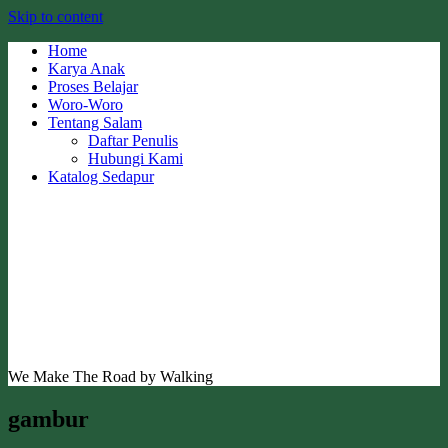
Skip to content
Home
Karya Anak
Proses Belajar
Woro-Woro
Tentang Salam
Daftar Penulis
Hubungi Kami
Katalog Sedapur
We Make The Road by Walking
gambur