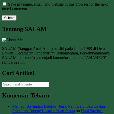
Save my name, email, and website in this browser for the next
time I comment.
Tentang SALAM
SALAM (Sanggar Anak Alam) berdiri pada tahun 1988 di Desa
Lawen, Kecamatan Pandanarum, Banjarnegara, Perkembangannya
SALAM metemorfosa menjadi komunitas pemuda “ANANE29”
sampai saat ini.
Cari Artikel
Komentar Tebaru
Menjadi Bayangan Leluhur: Jejak Nani Dewi Sawitri dan
Sakralitas Topeng Losari - Pisau Sastra
on
Nani Sawitri :